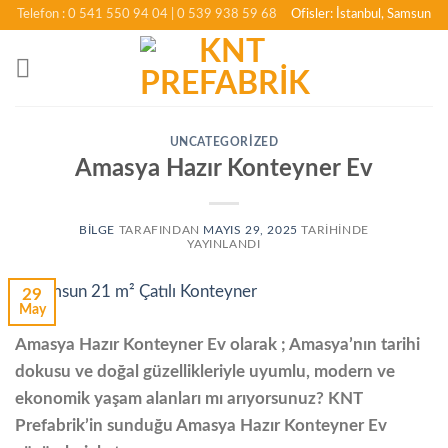
İçeriğe
Telefon : 0 541 550 94 04
| 0 539 938 59 68
Ofisler: İstanbul, Samsun
atla
UNCATEGORIZED
Amasya Hazır Konteyner Ev
BILGE
TARAFINDAN
MAYIS 29, 2025
TARIHINDE
YAYINLANDI
29
May
Amasya Hazır Konteyner Ev olarak ; Amasya’nın tarihi
dokusu ve doğal güzellikleriyle uyumlu, modern ve
ekonomik yaşam alanları mı arıyorsunuz? KNT
Prefabrik’in sunduğu Amasya Hazır Konteyner Ev