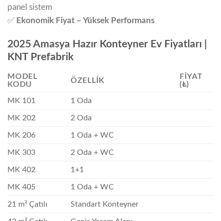
panel sistem
✅
Ekonomik Fiyat – Yüksek Performans
2025 Amasya Hazır Konteyner Ev Fiyatları |
KNT Prefabrik
MODEL
FIYAT
ÖZELLIK
KODU
(₺)
MK 101
1 Oda
MK 202
2 Oda
MK 206
1 Oda + WC
MK 303
2 Oda + WC
MK 402
1+1
MK 405
1 Oda + WC
21 m² Çatılı
Standart Konteyner