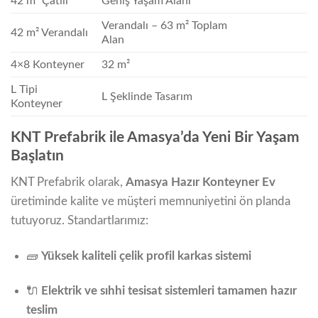
42 m² Çatılı
Geniş Yaşam Alanı
Verandalı – 63 m² Toplam
42 m² Verandalı
Alan
4×8 Konteyner
32 m²
L Tipi
L Şeklinde Tasarım
Konteyner
KNT Prefabrik ile Amasya’da Yeni Bir Yaşam
Başlatın
KNT Prefabrik olarak,
Amasya Hazır Konteyner Ev
üretiminde kalite ve müşteri memnuniyetini ön planda
tutuyoruz. Standartlarımız:
🧱
Yüksek kaliteli çelik profil karkas sistemi
🔌
Elektrik ve sıhhi tesisat sistemleri tamamen hazır
teslim