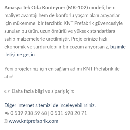
Amasya Tek Oda Konteyner (MK-102)
modeli, hem
maliyet avantajı hem de konforlu yaşam alanı arayanlar
için mükemmel bir tercihtir. KNT Prefabrik güvencesiyle
sunulan bu ürün, uzun ömürlü ve yüksek standartlara
sahip malzemelerle üretilmiştir. Projelerinize hızlı,
ekonomik ve sürdürülebilir bir çözüm arıyorsanız,
bizimle
iletişime geçin.
Yeni projeleriniz için en sağlam adımı KNT Prefabrik ile
atın!
👉 Daha fazla bilgi ve sipariş için:
Diğer internet sitemizi de inceleyebilirsiniz.
📲 0 539 938 59 68 | 0 531 698 20 71
🌐
www.kntprefabrik.com