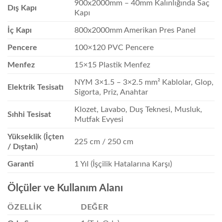
900x2000mm – 40mm Kalınlığında Saç
Dış Kapı
Kapı
İç Kapı
800x2000mm Amerikan Pres Panel
Pencere
100×120 PVC Pencere
Menfez
15×15 Plastik Menfez
NYM 3×1.5 – 3×2.5 mm² Kablolar, Glop,
Elektrik Tesisatı
Sigorta, Priz, Anahtar
Klozet, Lavabo, Duş Teknesi, Musluk,
Sıhhi Tesisat
Mutfak Evyesi
Yükseklik (İçten
225 cm / 250 cm
/ Dıştan)
Garanti
1 Yıl (İşçilik Hatalarına Karşı)
Ölçüler ve Kullanım Alanı
ÖZELLIK
DEĞER