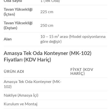
Oda Sayısı
1 (Tek Oda)
Tavan Yüksekliği
225 cm
(İçten)
Tavan Yüksekliği
250 cm
(Dıştan)
10 – 15 m² arası (Model opsiyonlarına
Alan
göre değişir)
Amasya Tek Oda Konteyner (MK-102)
Fiyatları (KDV Hariç)
FIYAT (KDV
ÜRÜN ADI
HARIÇ)
Amasya Tek Oda Konteyner (MK-
102)
Nakliye (Amasya İçi)
Kurulum ve Montaj