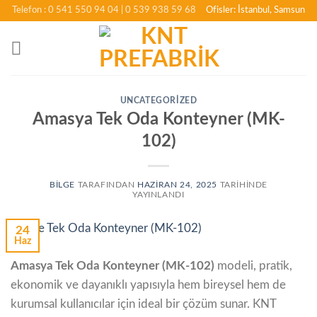
İçeriğe
Telefon : 0 541 550 94 04
| 0 539 938 59 68
Ofisler: İstanbul, Samsun
atla
UNCATEGORIZED
Amasya Tek Oda Konteyner (MK-
102)
BILGE
TARAFINDAN
HAZIRAN 24, 2025
TARIHINDE
YAYINLANDI
24
Haz
Amasya Tek Oda Konteyner (MK-102)
modeli, pratik,
ekonomik ve dayanıklı yapısıyla hem bireysel hem de
kurumsal kullanıcılar için ideal bir çözüm sunar. KNT