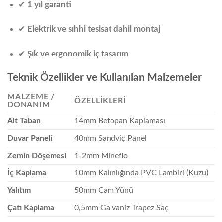
✔
1 yıl garanti
✔
Elektrik ve sıhhi tesisat dahil montaj
✔
Şık ve ergonomik iç tasarım
Teknik Özellikler ve Kullanılan Malzemeler
MALZEME /
ÖZELLIKLERI
DONANIM
Alt Taban
14mm Betopan Kaplaması
Duvar Paneli
40mm Sandviç Panel
Zemin Döşemesi
1-2mm Mineflo
İç Kaplama
10mm Kalınlığında PVC Lambiri (Kuzu)
Yalıtım
50mm Cam Yünü
Çatı Kaplama
0,5mm Galvaniz Trapez Saç