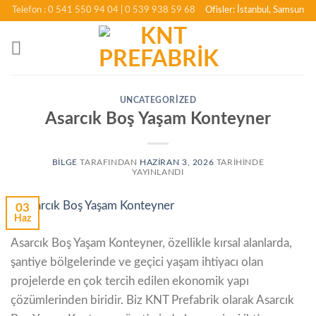
İçeriğe
Telefon : 0 541 550 94 04
| 0 539 938 59 68
Ofisler: İstanbul, Samsun
atla
UNCATEGORIZED
Asarcık Boş Yaşam Konteyner
BILGE
TARAFINDAN
HAZIRAN 3, 2026
TARIHINDE
YAYINLANDI
03
Haz
Asarcık Boş Yaşam Konteyner, özellikle kırsal alanlarda,
şantiye bölgelerinde ve geçici yaşam ihtiyacı olan
projelerde en çok tercih edilen ekonomik yapı
çözümlerinden biridir. Biz KNT Prefabrik olarak Asarcık