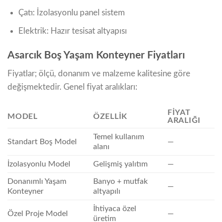
Çatı: İzolasyonlu panel sistem
Elektrik: Hazır tesisat altyapısı
Asarcık Boş Yaşam Konteyner Fiyatları
Fiyatlar; ölçü, donanım ve malzeme kalitesine göre
değişmektedir. Genel fiyat aralıkları:
FIYAT
MODEL
ÖZELLIK
ARALIĞI
Temel kullanım
Standart Boş Model
—
alanı
İzolasyonlu Model
Gelişmiş yalıtım
—
Donanımlı Yaşam
Banyo + mutfak
—
Konteyner
altyapılı
İhtiyaca özel
Özel Proje Model
—
üretim