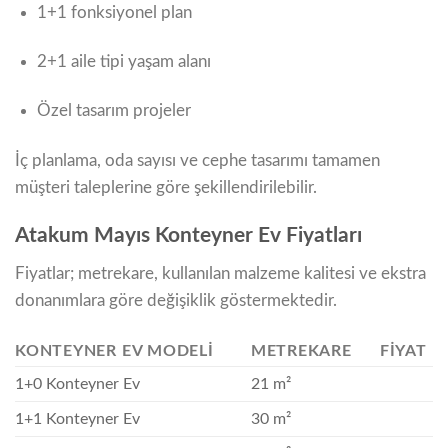
1+1 fonksiyonel plan
2+1 aile tipi yaşam alanı
Özel tasarım projeler
İç planlama, oda sayısı ve cephe tasarımı tamamen
müşteri taleplerine göre şekillendirilebilir.
Atakum Mayıs Konteyner Ev Fiyatları
Fiyatlar; metrekare, kullanılan malzeme kalitesi ve ekstra
donanımlara göre değişiklik göstermektedir.
KONTEYNER EV MODELI
METREKARE
FIYAT
1+0 Konteyner Ev
21 m²
1+1 Konteyner Ev
30 m²