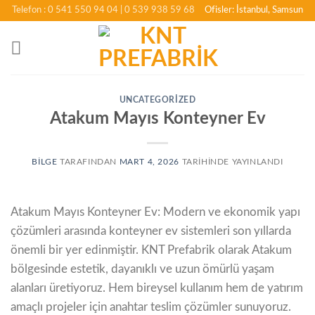
İçeriğe
Telefon : 0 541 550 94 04
| 0 539 938 59 68
Ofisler: İstanbul, Samsun
atla
UNCATEGORIZED
Atakum Mayıs Konteyner Ev
BILGE
TARAFINDAN
MART 4, 2026
TARIHINDE YAYINLANDI
Atakum Mayıs Konteyner Ev: Modern ve ekonomik yapı
çözümleri arasında konteyner ev sistemleri son yıllarda
önemli bir yer edinmiştir. KNT Prefabrik olarak Atakum
bölgesinde estetik, dayanıklı ve uzun ömürlü yaşam
alanları üretiyoruz. Hem bireysel kullanım hem de yatırım
amaçlı projeler için anahtar teslim çözümler sunuyoruz.