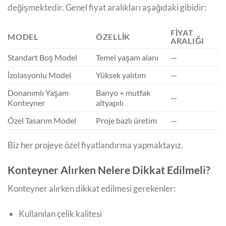
değişmektedir. Genel fiyat aralıkları aşağıdaki gibidir:
FIYAT
MODEL
ÖZELLIK
ARALIĞI
Standart Boş Model
Temel yaşam alanı
—
İzolasyonlu Model
Yüksek yalıtım
—
Donanımlı Yaşam
Banyo + mutfak
—
Konteyner
altyapılı
Özel Tasarım Model
Proje bazlı üretim
—
Biz her projeye özel fiyatlandırma yapmaktayız.
Konteyner Alırken Nelere Dikkat Edilmeli?
Konteyner alırken dikkat edilmesi gerekenler:
Kullanılan çelik kalitesi