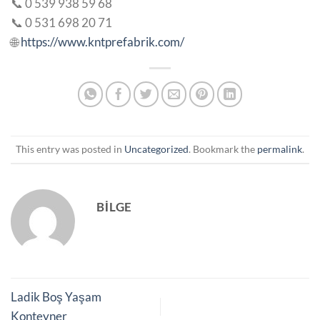
📞 0 539 938 59 68
📞 0 531 698 20 71
🌐
https://www.kntprefabrik.com/
This entry was posted in
Uncategorized
. Bookmark the
permalink
.
BILGE
Ladik Boş Yaşam
Konteyner