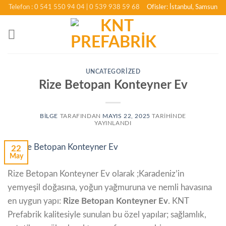
İçeriğe
Telefon : 0 541 550 94 04
| 0 539 938 59 68
Ofisler: İstanbul, Samsun
atla
UNCATEGORIZED
Rize Betopan Konteyner Ev
BILGE
TARAFINDAN
MAYIS 22, 2025
TARIHINDE
YAYINLANDI
22
May
Rize Betopan Konteyner Ev olarak ;Karadeniz’in
yemyeşil doğasına, yoğun yağmuruna ve nemli havasına
en uygun yapı:
Rize Betopan Konteyner Ev
. KNT
Prefabrik kalitesiyle sunulan bu özel yapılar; sağlamlık,