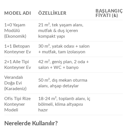
BAŞLANGIÇ
MODEL ADI
ÖZELLIKLER
FIYATI (₺)
1+0 Yaşam
21 m², tek yaşam alanı,
Modülü
mutfak & duş içeren
(Ekonomik)
kompakt yapı
1+1 Betopan
30 m², yatak odası + salon
Konteyner Ev
+ mutfak, tam izolasyon
2+1 Aile Tipi
42 m², geniş plan, 2 oda +
Konteyner Ev
salon + WC + banyo
Verandalı
50 m², dış mekan oturma
Doğa Evi
alanı, ahşap detaylar
(Karadeniz)
Ofis Tipi Rize
18-24 m², toplantı alanı, iç
Konteyner
bölmeli, klima altyapısı
Modeli
hazır
Nerelerde Kullanılır?