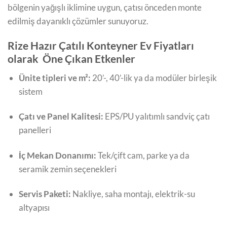
bölgenin yağışlı iklimine uygun, çatısı önceden monte
edilmiş dayanıklı çözümler sunuyoruz.
Rize Hazır Çatılı Konteyner Ev Fiyatları
olarak Öne Çıkan Etkenler
Ünite tipleri ve m²:
20’-, 40’-lik ya da modüler birleşik
sistem
Çatı ve Panel Kalitesi:
EPS/PU yalıtımlı sandviç çatı
panelleri
İç Mekan Donanımı:
Tek/çift cam, parke ya da
seramik zemin seçenekleri
Servis Paketi:
Nakliye, saha montajı, elektrik-su
altyapısı