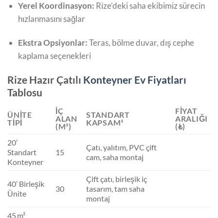
Yerel Koordinasyon:
Rize’deki saha ekibimiz sürecin
hızlanmasını sağlar
Ekstra Opsiyonlar:
Teras, bölme duvar, dış cephe
kaplama seçenekleri
Rize Hazır Çatılı
Konteyner Ev Fiyatları
Tablosu
İÇ
FIYAT
ÜNITE
STANDART
ALAN
ARALIĞI
TIPI
KAPSAM¹
(M²)
(₺)
20’
Çatı, yalıtım, PVC çift
Standart
15
cam, saha montaj
Konteyner
Çift çatı, birleşik iç
40’ Birleşik
30
tasarım, tam saha
Ünite
montaj
45 m²