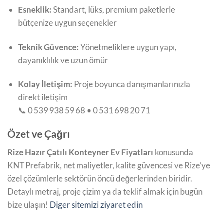
Esneklik:
Standart, lüks, premium paketlerle
bütçenize uygun seçenekler
Teknik Güvence:
Yönetmeliklere uygun yapı,
dayanıklılık ve uzun ömür
Kolay İletişim:
Proje boyunca danışmanlarınızla
direkt iletişim
📞 0 539 938 59 68 • 0 531 698 20 71
Özet ve Çağrı
Rize Hazır Çatılı Konteyner Ev Fiyatları
konusunda
KNT Prefabrik, net maliyetler, kalite güvencesi ve Rize’ye
özel çözümlerle sektörün öncü değerlerinden biridir.
Detaylı metraj, proje çizim ya da teklif almak için bugün
bize ulaşın!
Diger sitemizi ziyaret edin