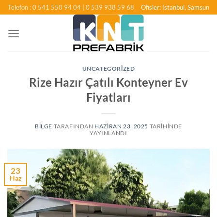
İçeriğe
Telefon : 0 541 550 94 04
| 0 539 938 59 68
Ofisler: İstanbul, Samsun
atla
UNCATEGORIZED
Rize Hazır Çatılı Konteyner Ev
Fiyatları
BILGE
TARAFINDAN
HAZIRAN 23, 2025
TARIHINDE
YAYINLANDI
23
Haz