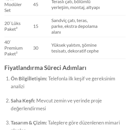
Teraslı çatı, bölümlü
Modüler
45
yerleşim, montaj, altyapı
Set
Sandviç çatı, teras,
20’ Lüks
15
parke, ekstra depolama
Paket²
alanı
40’
Yüksek yalıtım, şömine
Premium
30
tesisatı, dekoratif cephe
Paket²
Fiyatlandırma Süreci Adımları
Ön Bilgiİletişim:
Telefonla ilk keşif ve gereksinim
analizi
Saha Keşfi:
Mevcut zemin ve yerinde proje
değerlendirmesi
Tasarım & Çizim:
Taleplere göre düzenlenen mimari