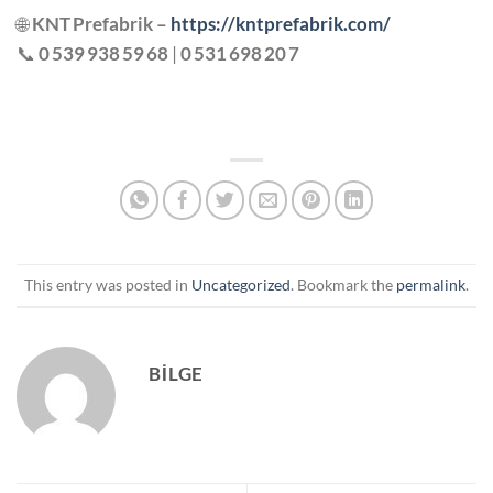
🌐
KNT Prefabrik –
https://kntprefabrik.com/
📞
0 539 938 59 68
|
0 531 698 20 7
This entry was posted in
Uncategorized
. Bookmark the
permalink
.
BILGE