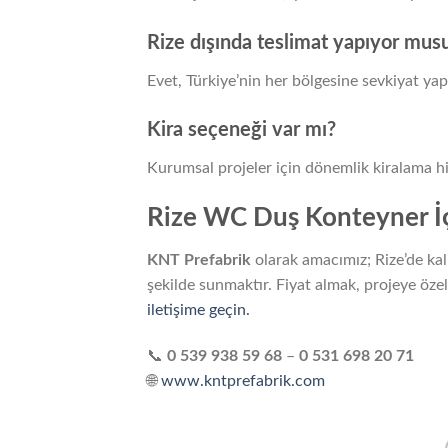
Rize dışında teslimat yapıyor mus
Evet, Türkiye’nin her bölgesine sevkiyat yap
Kira seçeneği var mı?
Kurumsal projeler için dönemlik kiralama hiz
Rize WC Duş Konteyner İç
KNT Prefabrik
olarak amacımız; Rize’de kal
şekilde sunmaktır. Fiyat almak, projeye öz
iletişime geçin.
📞
0 539 938 59 68
–
0 531 698 20 71
🌐
www.kntprefabrik.com