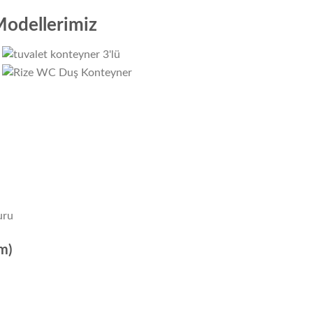
odellerimiz
uru
m)