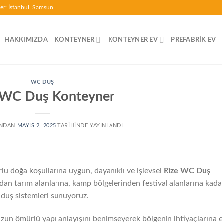
ler: İstanbul, Samsun
HAKKIMIZDA
KONTEYNER
KONTEYNER EV
PREFABRIK EV
WC DUŞ
 WC Duş Konteyner
INDAN
MAYIS 2, 2025
TARIHINDE YAYINLANDI
orlu doğa koşullarına uygun, dayanıklı ve işlevsel
Rize WC Duş
dan tarım alanlarına, kamp bölgelerinden festival alanlarına kada
et-duş sistemleri sunuyoruz.
uzun ömürlü yapı anlayışını benimseyerek bölgenin ihtiyaçlarına 