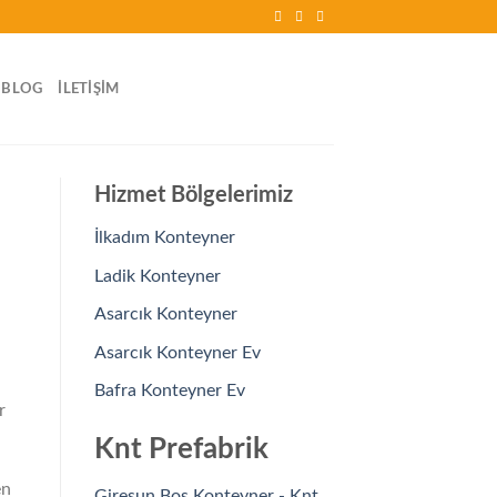
BLOG
İLETIŞIM
Hizmet Bölgelerimiz
İlkadım Konteyner
Ladik Konteyner
Asarcık Konteyner
Asarcık Konteyner Ev
Bafra Konteyner Ev
r
Knt Prefabrik
en
Giresun Boş Konteyner - Knt