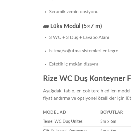
Seramik zemin opsiyonu
🧱 Lüks Modül (5×7 m)
3 WC + 3 Duş + Lavabo Alanı
Isıtma/soğutma sistemleri entegre
Estetik iç mekân dizaynı
Rize WC Duş Konteyner Fi
Aşağıdaki tablo, en çok tercih edilen modell
fiyatlandırma ve opsiyonel özellikler için lüt
MODEL ADI
BOYUTLAR
Temel WC Duş Ünitesi
3m x 6m