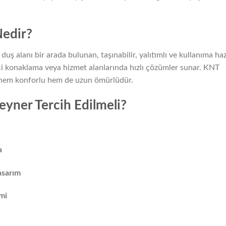
edir?
duş alanı bir arada bulunan, taşınabilir, yalıtımlı ve kullanıma haz
ici konaklama veya hizmet alanlarında hızlı çözümler sunar. KNT
z, hem konforlu hem de uzun ömürlüdür.
yner Tercih Edilmeli?
a
asarım
emi