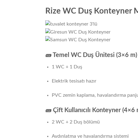
Rize WC Duş Konteyner M
🧱 Temel WC Duş Ünitesi (3×6 m)
1 WC + 1 Duş
Elektrik tesisatı hazır
PVC zemin kaplama, havalandırma panj
🧱 Çift Kullanıcılı Konteyner (4×6 
2 WC + 2 Duş bölümü
Aydınlatma ve havalandırma sistemi