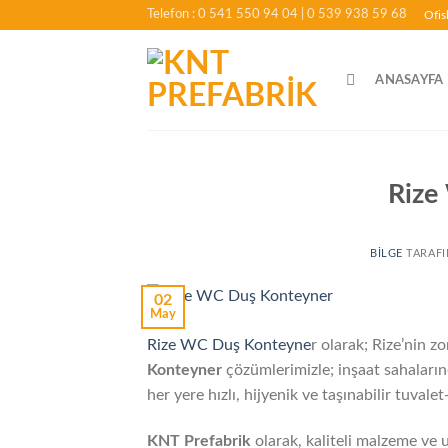
İçeriğe
Telefon : 0 541 550 94 04
| 0 539 938 59 68
Ofis
atla
ANASAYFA
Rize
BILGE
TARAF
02
May
Rize WC Duş Konteyne
r olarak; Rize’nin z
Konteyner
çözümlerimizle; inşaat sahaların
her yere hızlı, hijyenik ve taşınabilir tuval
KNT Prefabrik
olarak, kaliteli malzeme ve 