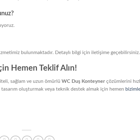
unuz?
ıyoruz.
metimiz bulunmaktadır. Detaylı bilgi için iletişime geçebilirsiniz.
in Hemen Teklif Alın!
iteli, sağlam ve uzun ömürlü
WC Duş Konteyner
çözümlerini hızl
el tasarım oluşturmak veya teknik destek almak için hemen
biziml