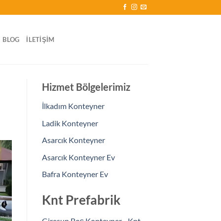
BLOG
İLETIŞIM
Hizmet Bölgelerimiz
İlkadım Konteyner
Ladik Konteyner
Asarcık Konteyner
Asarcık Konteyner Ev
Bafra Konteyner Ev
Knt Prefabrik
Giresun Boş Konteyner - Knt