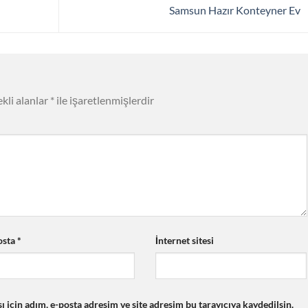
Samsun Hazır Konteyner Ev
kli alanlar
*
ile işaretlenmişlerdir
osta
*
İnternet sitesi
için adım, e-posta adresim ve site adresim bu tarayıcıya kaydedilsin.