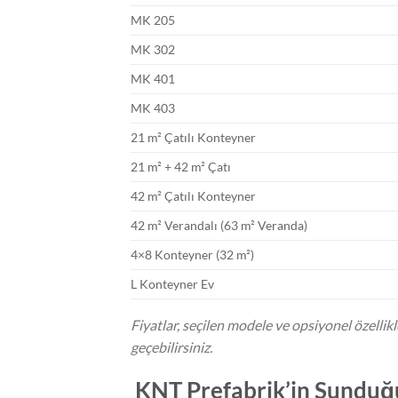
MK 205
MK 302
MK 401
MK 403
21 m² Çatılı Konteyner
21 m² + 42 m² Çatı
42 m² Çatılı Konteyner
42 m² Verandalı (63 m² Veranda)
4×8 Konteyner (32 m²)
L Konteyner Ev
Fiyatlar, seçilen modele ve opsiyonel özellikle
geçebilirsiniz.
KNT Prefabrik’in Sunduğ