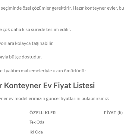
 seçiminde özel çözümler gerektirir.
Hazır konteyner evler, bu
 çok daha kısa sürede teslim edilir.
yonlara kolayca taşınabilir.
ıyla bütçe dostudur.
teli yalıtım malzemeleriyle uzun ömürlüdür.
 Konteyner Ev Fiyat Listesi
ner ev modellerimizin güncel fiyatlarını bulabilirsiniz:
ÖZELLIKLER
FIYAT (₺)
Tek Oda
İki Oda