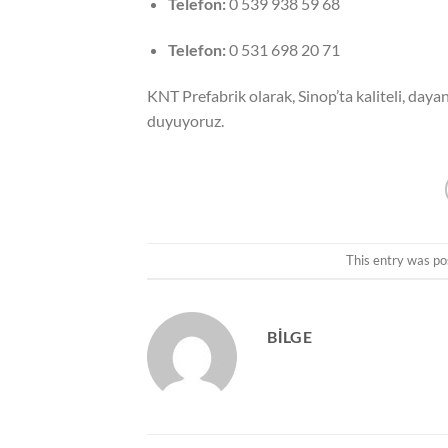
Telefon:
0 539 938 59 68
Telefon:
0 531 698 20 71
KNT Prefabrik olarak, Sinop’ta kaliteli, da
duyuyoruz.
This entry was po
BILGE