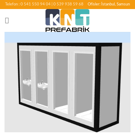
İçeriğe
Telefon : 0 541 550 94 04
| 0 539 938 59 68
Ofisler: İstanbul, Samsun
atla