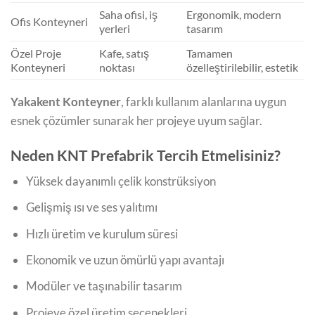
Saha ofisi, iş
Ergonomik, modern
Ofis Konteyneri
yerleri
tasarım
Özel Proje
Kafe, satış
Tamamen
Konteyneri
noktası
özelleştirilebilir, estetik
Yakakent Konteyner
, farklı kullanım alanlarına uygun
esnek çözümler sunarak her projeye uyum sağlar.
Neden KNT Prefabrik Tercih Etmelisiniz?
Yüksek dayanımlı çelik konstrüksiyon
Gelişmiş ısı ve ses yalıtımı
Hızlı üretim ve kurulum süresi
Ekonomik ve uzun ömürlü yapı avantajı
Modüler ve taşınabilir tasarım
Projeye özel üretim seçenekleri