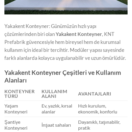
Yakakent Konteyner: Günümüzün hızlı yapı
çözümlerinden biri olan
Yakakent Konteyner
, KNT
Prefabrik güvencesiyle hem bireysel hem de kurumsal
kullanım için ideal bir tercihtir. Modüler yapısı sayesinde
farklı alanlarda kolayca uygulanabilir ve uzun ömürlüdür.
Yakakent Konteyner Çeşitleri ve Kullanım
Alanları
KONTEYNER
KULLANIM
AVANTAJLARI
TÜRÜ
ALANI
Yaşam
Ev, yazlık, kırsal
Hızlı kurulum,
Konteyneri
alanlar
ekonomik, konforlu
Şantiye
Dayanıklı, taşınabilir,
İnşaat sahaları
Konteyneri
pratik