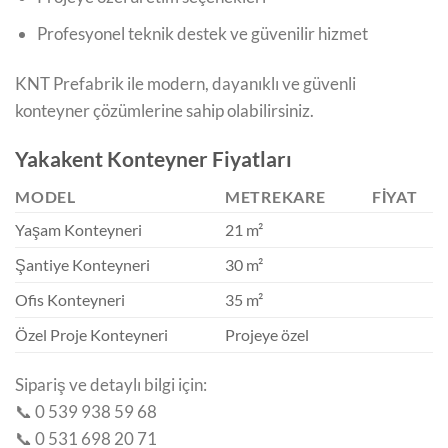
Profesyonel teknik destek ve güvenilir hizmet
KNT Prefabrik ile modern, dayanıklı ve güvenli
konteyner çözümlerine sahip olabilirsiniz.
Yakakent Konteyner Fiyatları
MODEL
METREKARE
FIYAT
Yaşam Konteyneri
21 m²
Şantiye Konteyneri
30 m²
Ofis Konteyneri
35 m²
Özel Proje Konteyneri
Projeye özel
Sipariş ve detaylı bilgi için:
📞 0 539 938 59 68
📞 0 531 698 20 71