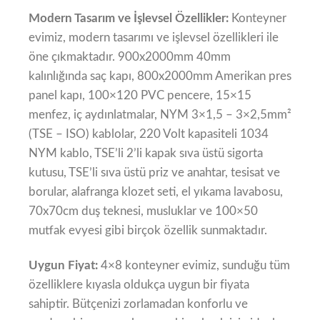
Modern Tasarım ve İşlevsel Özellikler:
Konteyner
evimiz, modern tasarımı ve işlevsel özellikleri ile
öne çıkmaktadır. 900x2000mm 40mm
kalınlığında saç kapı, 800x2000mm Amerikan pres
panel kapı, 100×120 PVC pencere, 15×15
menfez, iç aydınlatmalar, NYM 3×1,5 – 3×2,5mm²
(TSE – ISO) kablolar, 220 Volt kapasiteli 1034
NYM kablo, TSE’li 2’li kapak sıva üstü sigorta
kutusu, TSE’li sıva üstü priz ve anahtar, tesisat ve
borular, alafranga klozet seti, el yıkama lavabosu,
70x70cm duş teknesi, musluklar ve 100×50
mutfak evyesi gibi birçok özellik sunmaktadır.
Uygun Fiyat:
4×8 konteyner evimiz, sunduğu tüm
özelliklere kıyasla oldukça uygun bir fiyata
sahiptir. Bütçenizi zorlamadan konforlu ve