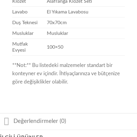
Klozet
Alafranga Klozet Seti
Lavabo
El Yıkama Lavabosu
Duş Teknesi
70x70cm
Musluklar
Musluklar
Mutfak
100×50
Evyesi
**Not:** Bu listedeki malzemeler standart bir
konteyner ev içindir. İhtiyaçlarınıza ve bütçenize
göre değişiklikler olabilir.
Değerlendirmeler (0)