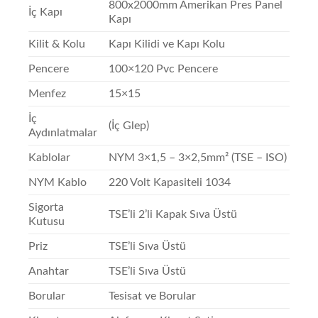
800x2000mm Amerikan Pres Panel
İç Kapı
Kapı
Kilit & Kolu
Kapı Kilidi ve Kapı Kolu
Pencere
100×120 Pvc Pencere
Menfez
15×15
İç
(İç Glep)
Aydınlatmalar
Kablolar
NYM 3×1,5 – 3×2,5mm² (TSE – ISO)
NYM Kablo
220 Volt Kapasiteli 1034
Sigorta
TSE’li 2’li Kapak Sıva Üstü
Kutusu
Priz
TSE’li Sıva Üstü
Anahtar
TSE’li Sıva Üstü
Borular
Tesisat ve Borular