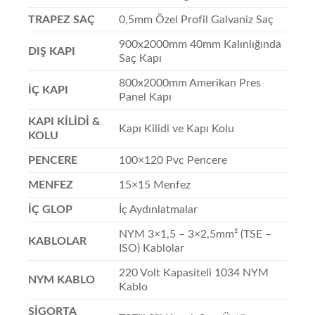
TRAPEZ SAÇ
0,5mm Özel Profil Galvaniz Saç
900x2000mm 40mm Kalınlığında
DIŞ KAPI
Saç Kapı
800x2000mm Amerikan Pres
İÇ KAPI
Panel Kapı
KAPI KİLİDİ &
Kapı Kilidi ve Kapı Kolu
KOLU
PENCERE
100×120 Pvc Pencere
MENFEZ
15×15 Menfez
İÇ GLOP
İç Aydınlatmalar
NYM 3×1,5 – 3×2,5mm² (TSE –
KABLOLAR
ISO) Kablolar
220 Volt Kapasiteli 1034 NYM
NYM KABLO
Kablo
SİGORTA