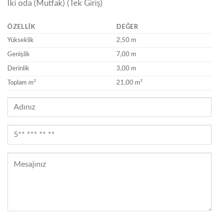
İki oda (Mutfak) (Tek Giriş)
ÖZELLIK
DEĞER
Yükseklik
2,50 m
Genişlik
7,00 m
Derinlik
3,00 m
Toplam m²
21,00 m²