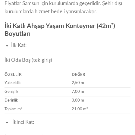
Fiyatlar Samsun için kurulumlarda geçerlidir. Şehir dışı
kurulumlarda hizmet bedeli yansıtılacaktır.
İki Katlı Ahşap Yaşam Konteyner (42m²)
Boyutları
İlk Kat:
İki Oda Boş (tek giriş)
ÖZELLIK
DEĞER
Yükseklik
2,50 m
Genişlik
7,00 m
Derinlik
3,00 m
Toplam m²
21,00 m²
İkinci Kat: