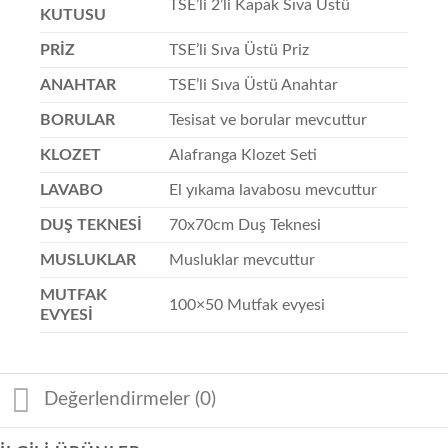
TSE’li 2’li Kapak Sıva Üstü
KUTUSU
PRİZ
TSE’li Sıva Üstü Priz
ANAHTAR
TSE’li Sıva Üstü Anahtar
BORULAR
Tesisat ve borular mevcuttur
KLOZET
Alafranga Klozet Seti
LAVABO
El yıkama lavabosu mevcuttur
DUŞ TEKNESİ
70x70cm Duş Teknesi
MUSLUKLAR
Musluklar mevcuttur
MUTFAK
100×50 Mutfak evyesi
EVYESİ
Değerlendirmeler (0)