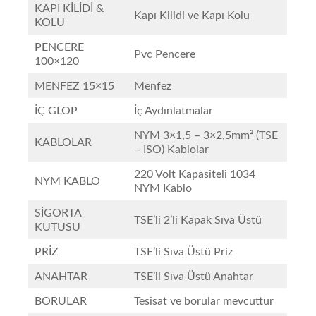
KAPI KİLİDİ &
Kapı Kilidi ve Kapı Kolu
KOLU
PENCERE
Pvc Pencere
100×120
MENFEZ 15×15
Menfez
İÇ GLOP
İç Aydınlatmalar
NYM 3×1,5 – 3×2,5mm² (TSE
KABLOLAR
– ISO) Kablolar
220 Volt Kapasiteli 1034
NYM KABLO
NYM Kablo
SİGORTA
TSE’li 2’li Kapak Sıva Üstü
KUTUSU
PRİZ
TSE’li Sıva Üstü Priz
ANAHTAR
TSE’li Sıva Üstü Anahtar
BORULAR
Tesisat ve borular mevcuttur