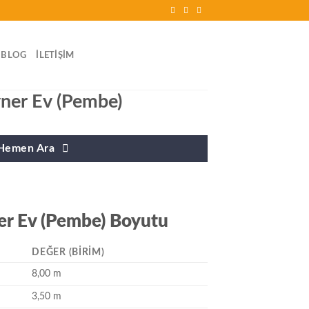
BLOG
İLETIŞIM
ner Ev (Pembe)
Hemen Ara
r Ev (Pembe) Boyutu
DEĞER (BIRIM)
8,00 m
3,50 m