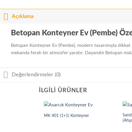
Açıklama
Betopan Konteyner Ev (Pembe) Özel
Betopan Konteyner Ev (Pembe), modern tasarımıyla dikkat ç
mekanda ferah bir atmosfer yaratır. Dayanıklı Betopan malze
Değerlendirmeler (0)
İLGILI ÜRÜNLER
Sandv
MK 401 (1+1) Konteyner
(Ahş