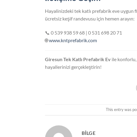
Hayalinizdeki tek katlı prefabrik eve uygun f
ücretsiz keşif randevusu için hemen arayın:
📞 0 539 938 59 68 | 0 531 698 20 71
🌐
www.kntprefabrik.com
Giresun Tek Katlı Prefabrik Ev
ile konforlu,
hayallerinizi gerçekleştirin!
This entry was po
BILGE