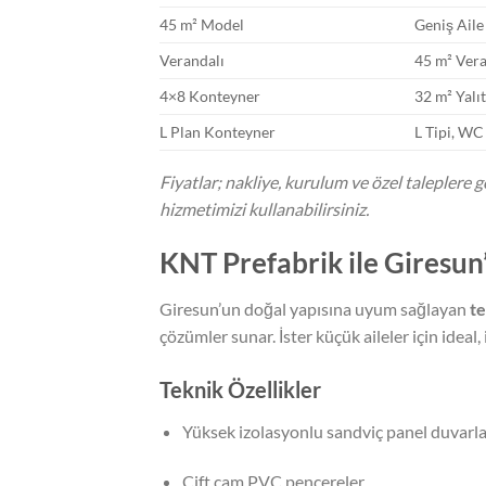
45 m² Model
Geniş Aile
Verandalı
45 m² Vera
4×8 Konteyner
32 m² Yalı
L Plan Konteyner
L Tipi, WC
Fiyatlar; nakliye, kurulum ve özel taleplere gör
hizmetimizi kullanabilirsiniz.
KNT Prefabrik ile Giresun’
Giresun’un doğal yapısına uyum sağlayan
te
çözümler sunar. İster küçük aileler için ideal,
Teknik Özellikler
Yüksek izolasyonlu sandviç panel duvarla
Çift cam PVC pencereler