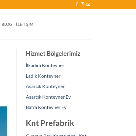
BLOG
İLETIŞIM
Hizmet Bölgelerimiz
İlkadım Konteyner
Ladik Konteyner
Asarcık Konteyner
Asarcık Konteyner Ev
Bafra Konteyner Ev
Knt Prefabrik
Giresun Boş Konteyner - Knt