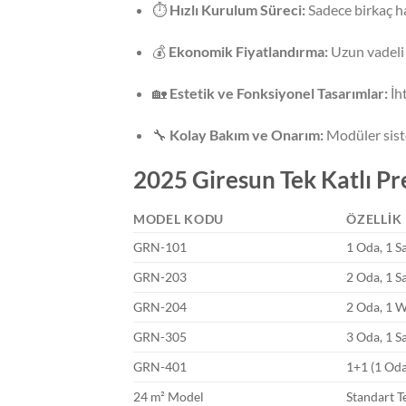
⏱️
Hızlı Kurulum Süreci:
Sadece birkaç ha
💰
Ekonomik Fiyatlandırma:
Uzun vadeli 
🏡
Estetik ve Fonksiyonel Tasarımlar:
İh
🔧
Kolay Bakım ve Onarım:
Modüler siste
2025 Giresun Tek Katlı Pre
MODEL KODU
ÖZELLIK
GRN-101
1 Oda, 1 S
GRN-203
2 Oda, 1 S
GRN-204
2 Oda, 1 
GRN-305
3 Oda, 1 S
GRN-401
1+1 (1 Oda
24 m² Model
Standart T