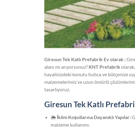
Giresun Tek Katlı Prefabrik Ev olarak ;
Gire
alanı mı arıyorsunuz?
KNT Prefabrik
olarak,
hayalinizdeki konutu hızlıca ve bütçenize uy
malzemelerimiz ve uzun ömürlü çözümlerimiz
tasarlıyoruz.
Giresun Tek Katlı Prefabr
🌦️
İklim Koşullarına Dayanıklı Yapılar:
Gi
malzeme kullanımı.