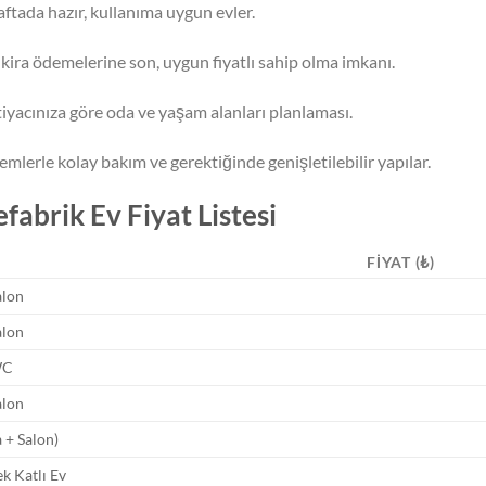
ftada hazır, kullanıma uygun evler.
kira ödemelerine son, uygun fiyatlı sahip olma imkanı.
tiyacınıza göre oda ve yaşam alanları planlaması.
mlerle kolay bakım ve gerektiğinde genişletilebilir yapılar.
fabrik Ev Fiyat Listesi
FIYAT (₺)
alon
alon
WC
alon
 + Salon)
ek Katlı Ev