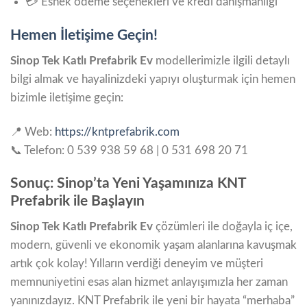
💳 Esnek ödeme seçenekleri ve kredi danışmanlığı
Hemen İletişime Geçin!
Sinop Tek Katlı Prefabrik Ev
modellerimizle ilgili detaylı
bilgi almak ve hayalinizdeki yapıyı oluşturmak için hemen
bizimle iletişime geçin:
📍 Web:
https://kntprefabrik.com
📞 Telefon: 0 539 938 59 68 | 0 531 698 20 71
Sonuç: Sinop’ta Yeni Yaşamınıza KNT
Prefabrik ile Başlayın
Sinop Tek Katlı Prefabrik Ev
çözümleri ile doğayla iç içe,
modern, güvenli ve ekonomik yaşam alanlarına kavuşmak
artık çok kolay! Yılların verdiği deneyim ve müşteri
memnuniyetini esas alan hizmet anlayışımızla her zaman
yanınızdayız. KNT Prefabrik ile yeni bir hayata “merhaba”