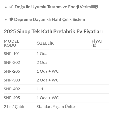
🌱
Doğa ile Uyumlu Tasarım ve Enerji Verimliliği
🛡️
Depreme Dayanıklı Hafif Çelik Sistem
2025 Sinop Tek Katlı Prefabrik Ev Fiyatları
MODEL
FIYAT
ÖZELLIK
KODU
(₺)
SNP-101
1 Oda
SNP-202
2 Oda
SNP-206
1 Oda + WC
SNP-303
2 Oda + WC
SNP-402
1+1
SNP-405
1 Oda + WC
21 m² Çatılı
Standart Yaşam Ünitesi