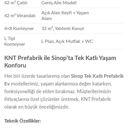
42 m² Çatılı
Geniş Aile Modeli
Açık Alan Keyfi + Yaşam
42 m² Verandalı
Alanı
4×8 Konteyner
32 m², Yalıtımlı Konut
L Tipi
L Plan, Açık Mutfak + WC
Konteyner
KNT Prefabrik ile Sinop’ta Tek Katlı Yaşam
Konforu
Her biri özenle tasarlanmış olan
Sinop Tek Katlı Prefabrik
Ev
modellerimiz, yaşam alanlarınıza değer katarken,
fonksiyonelliği de elden bırakmaz. Müşterilerimizin
ihtiyaçlarına özel çözümler üretmek, KNT Prefabrik
olarak en büyük önceliğimizdir.
Teknik Özellikler: