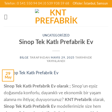
İçeriğe
Telefon : 0 541 550 94 04
| 0 539 938 59 68
Ofisler: İstanbul, Samsun
atla
UNCATEGORIZED
Sinop Tek Katlı Prefabrik Ev
BILGE
TARAFINDAN
MAYIS 29, 2025
TARIHINDE
YAYINLANDI
29
May
Sinop Tek Katlı Prefabrik Ev olarak ;
Sinop’un eşsiz
doğasında konforlu, dayanıklı ve ekonomik bir yaşam
alanına mı ihtiyaç duyuyorsunuz?
KNT Prefabrik
olarak,
Sinop Tek Katlı Prefabrik Ev
modellerimizle size hem