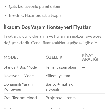
Çatı: İzolasyonlu panel sistem
Elektrik: Hazır tesisat altyapısı
İlkadım Boş Yaşam Konteyneri Fiyatları
Fiyatlar; ölçü, iç donanım ve kullanılan malzemeye göre
değişmektedir. Genel fiyat aralıkları aşağıdaki gibidir:
FIYAT
MODEL
ÖZELLIK
ARALIĞI
Standart Boş Model
Temel yaşam alanı
—
İzolasyonlu Model
Yüksek yalıtım
—
Donanımlı Yaşam
Banyo + mutfak
—
Konteyner
altyapılı
Özel Tasarım Model
Proje bazlı üretim
—