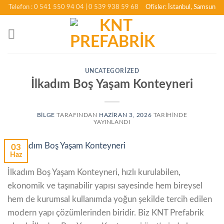
İçeriğe
Telefon : 0 541 550 94 04
| 0 539 938 59 68
Ofisler: İstanbul, Samsun
atla
UNCATEGORIZED
İlkadım Boş Yaşam Konteyneri
BILGE
TARAFINDAN
HAZIRAN 3, 2026
TARIHINDE
YAYINLANDI
03
Haz
İlkadım Boş Yaşam Konteyneri, hızlı kurulabilen,
ekonomik ve taşınabilir yapısı sayesinde hem bireysel
hem de kurumsal kullanımda yoğun şekilde tercih edilen
modern yapı çözümlerinden biridir. Biz KNT Prefabrik