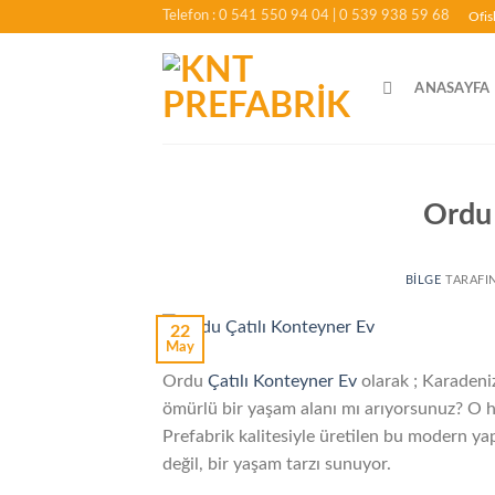
İçeriğe
Telefon : 0 541 550 94 04
| 0 539 938 59 68
Ofis
atla
ANASAYFA
Ordu 
BILGE
TARAFI
22
May
Ordu
Çatılı Konteyner Ev
olarak ; Karadeni
ömürlü bir yaşam alanı mı arıyorsunuz? O 
Prefabrik kalitesiyle üretilen bu modern ya
değil, bir yaşam tarzı sunuyor.