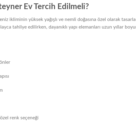
eyner Ev Tercih Edilmeli?
iz ikliminin yüksek yağışlı ve nemli doğasına özel olarak tasarla
ayca tahliye edilirken, dayanıklı yapı elemanları uzun yıllar boy
 önler
apısı
em
 özel renk seçeneği