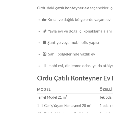
Ordu’daki
çatılı konteyner ev
seçenekleri ço
🏡 Kırsal ve dağlık bölgelerde yaşam evi
🏕️ Yayla evi ve doğa içi konaklama alanı
🏢 Şantiye veya mobil ofis yapısı
🏖️ Sahil bölgelerinde yazlık ev
🧘‍♀️ Hobi evi, dinlenme odası ya da atöly
Ordu Çatılı Konteyner Ev M
MODEL
ÖZELLI
Temel Model 21 m²
Tek oda,
1+1 Geniş Yaşam Konteyneri 28 m²
1 oda + 