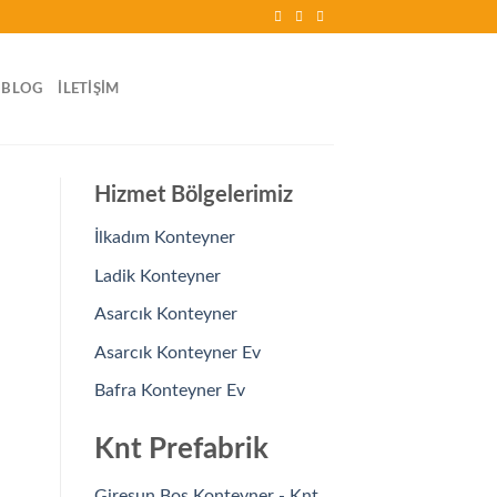
BLOG
İLETIŞIM
Hizmet Bölgelerimiz
İlkadım Konteyner
Ladik Konteyner
Asarcık Konteyner
Asarcık Konteyner Ev
Bafra Konteyner Ev
Knt Prefabrik
Giresun Boş Konteyner - Knt