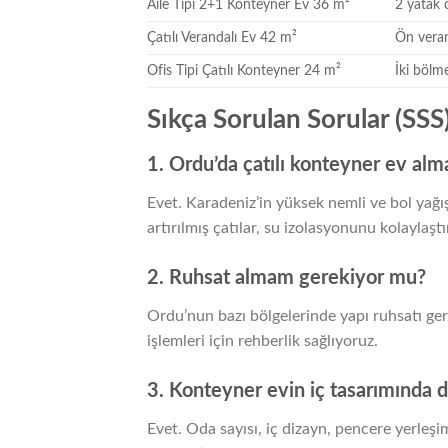
Aile Tipi 2+1 Konteyner Ev 36 m²
2 yatak 
Çatılı Verandalı Ev 42 m²
Ön veran
Ofis Tipi Çatılı Konteyner 24 m²
İki bölme
Sıkça Sorulan Sorular (SSS
1. Ordu’da çatılı konteyner ev alm
Evet. Karadeniz’in yüksek nemli ve bol yağı
artırılmış çatılar, su izolasyonunu kolaylaşt
2. Ruhsat almam gerekiyor mu?
Ordu’nun bazı bölgelerinde yapı ruhsatı ger
işlemleri için rehberlik sağlıyoruz.
3. Konteyner evin iç tasarımında de
Evet. Oda sayısı, iç dizayn, pencere yerleş