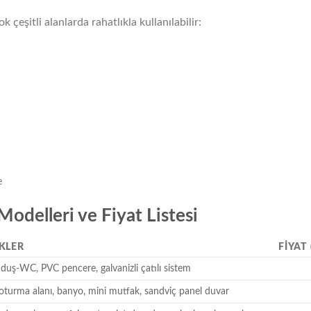
k çeşitli alanlarda rahatlıkla kullanılabilir:
e
odelleri ve Fiyat Listesi
KLER
FIYAT 
 duş-WC, PVC pencere, galvanizli çatılı sistem
oturma alanı, banyo, mini mutfak, sandviç panel duvar