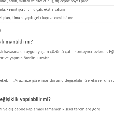
odası, salon, mutfak ve tuvalet-duş, dış cephe boyalı panel
da, kiremit görünümlü çatı, ekstra yalıtım
li plan, klima altyapılı, çelik kapı ve camlı bölme
)
ak mantıklı mı?
şlı havasına en uygun yaşam çözümü çatılı konteyner evlerdir. Eğ
ırır ve yapının ömrünü uzatır.
ekebilir. Arazinize göre imar durumu değişebilir. Gerekirse ruhsat
ğişiklik yapılabilir mi?
imi ve dış cephe kaplaması tamamen kişisel tercihlere göre