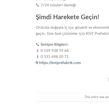
📞 7/24 müşteri desteği
Şimdi Harekete Geçin!
Ordu’da doğayla iç içe, güvenli ve ekonomik
geçin. Size özel çözümler için KNT Prefabri
📞
İletişim Bilgileri:
📱 0 539 938 59 68
📱 0 531 698 20 71
🌐
https://kntprefabrik.com
This entry was po