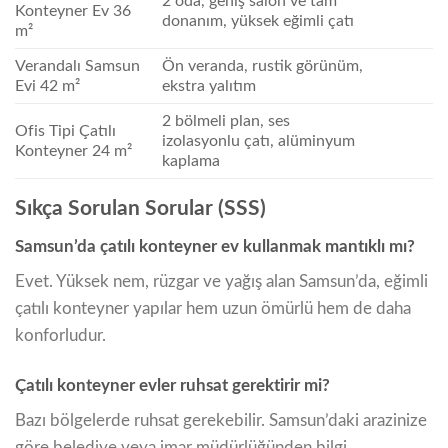
2 oda, geniş salon ve tam
Konteyner Ev 36
donanım, yüksek eğimli çatı
m²
Verandalı Samsun
Ön veranda, rustik görünüm,
Evi 42 m²
ekstra yalıtım
2 bölmeli plan, ses
Ofis Tipi Çatılı
izolasyonlu çatı, alüminyum
Konteyner 24 m²
kaplama
Sıkça Sorulan Sorular (SSS)
Samsun’da çatılı konteyner ev kullanmak mantıklı mı?
Evet. Yüksek nem, rüzgar ve yağış alan Samsun’da, eğimli
çatılı konteyner yapılar hem uzun ömürlü hem de daha
konforludur.
Çatılı konteyner evler ruhsat gerektirir mi?
Bazı bölgelerde ruhsat gerekebilir. Samsun’daki arazinize
göre belediye veya imar müdürlüğünden bilgi