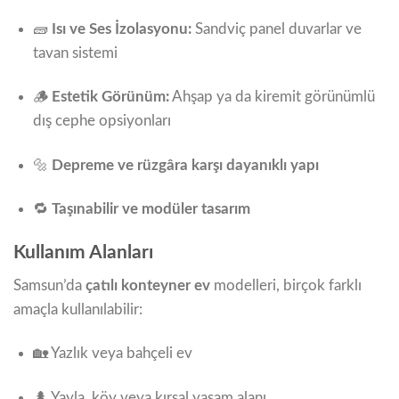
🧱
Isı ve Ses İzolasyonu:
Sandviç panel duvarlar ve
tavan sistemi
🪵
Estetik Görünüm:
Ahşap ya da kiremit görünümlü
dış cephe opsiyonları
🔩
Depreme ve rüzgâra karşı dayanıklı yapı
🔁
Taşınabilir ve modüler tasarım
Kullanım Alanları
Samsun’da
çatılı konteyner ev
modelleri, birçok farklı
amaçla kullanılabilir:
🏡 Yazlık veya bahçeli ev
🌲 Yayla, köy veya kırsal yaşam alanı