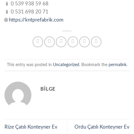
📱 0 539 938 59 68
📱 0 531 698 20 71
🌐
https://kntprefabrik.com
This entry was posted in
Uncategorized
. Bookmark the
permalink
.
BILGE
Rize Çatılı Konteyner Ev
Ordu Çatılı Konteyner Ev