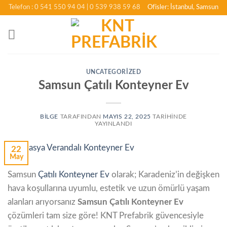
İçeriğe
Telefon : 0 541 550 94 04
| 0 539 938 59 68
Ofisler: İstanbul, Samsun
atla
UNCATEGORIZED
Samsun Çatılı Konteyner Ev
BILGE
TARAFINDAN
MAYIS 22, 2025
TARIHINDE
YAYINLANDI
22
May
Samsun
Çatılı Konteyner Ev
olarak; Karadeniz’in değişken
hava koşullarına uyumlu, estetik ve uzun ömürlü yaşam
alanları arıyorsanız
Samsun Çatılı Konteyner Ev
çözümleri tam size göre! KNT Prefabrik güvencesiyle