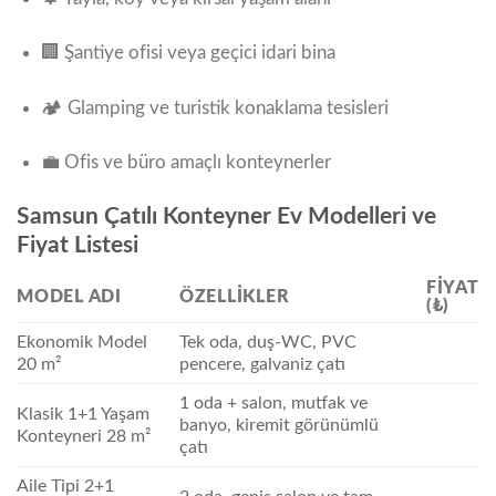
🏢 Şantiye ofisi veya geçici idari bina
🏕️ Glamping ve turistik konaklama tesisleri
💼 Ofis ve büro amaçlı konteynerler
Samsun Çatılı Konteyner Ev Modelleri ve
Fiyat Listesi
FIYAT
MODEL ADI
ÖZELLIKLER
(₺)
Ekonomik Model
Tek oda, duş-WC, PVC
20 m²
pencere, galvaniz çatı
1 oda + salon, mutfak ve
Klasik 1+1 Yaşam
banyo, kiremit görünümlü
Konteyneri 28 m²
çatı
Aile Tipi 2+1