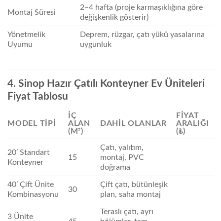
2–4 hafta (proje karmaşıklığına göre
Montaj Süresi
değişkenlik gösterir)
Yönetmelik
Deprem, rüzgar, çatı yükü yasalarına
Uyumu
uygunluk
4. Sinop Hazır Çatılı Konteyner Ev Üniteleri
Fiyat Tablosu
İÇ
FIYAT
MODEL TIPI
ALAN
DAHIL OLANLAR
ARALIĞI
(M²)
(₺)
Çatı, yalıtım,
20’ Standart
15
montaj, PVC
Konteyner
doğrama
40’ Çift Ünite
Çift çatı, bütünleşik
30
Kombinasyonu
plan, saha montaj
Teraslı çatı, ayrı
3 Ünite