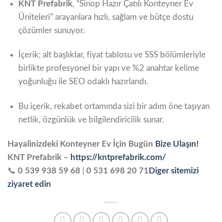
KNT Prefabrik
, “Sinop Hazır Çatılı Konteyner Ev
Üniteleri” arayanlara hızlı, sağlam ve bütçe dostu
çözümler sunuyor.
İçerik; alt başlıklar, fiyat tablosu ve SSS bölümleriyle
birlikte profesyonel bir yapı ve %2 anahtar kelime
yoğunluğu ile SEO odaklı hazırlandı.
Bu içerik, rekabet ortamında sizi bir adım öne taşıyan
netlik, özgünlük ve bilgilendiricilik sunar.
Hayalinizdeki Konteyner Ev İçin Bugün
Bize Ulaşın!
KNT Prefabrik –
https://kntprefabrik.com/
📞
0 539 938 59 68
|
0 531 698 20 71
Diger sitemizi
ziyaret edin