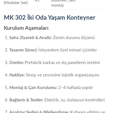
45
bölümler, tam
(Modüler Set)
montaj
MK 302 İki Oda Yaşam Konteyner
Kurulum Aşamaları
Saha Ziyareti & Analiz:
Zemin durumu ölçümü
Tasarım Süreci:
İsteyenlere özel mimari çizimler
Üretim:
Prefabrik karkas ve dış panellerin üretimi
Nakliye:
Sinop ve çevresine lojistik organizasyon
Montaj & Çatı Kurulumu:
2–4 haftada yapılır
Bağlantı & Testler:
Elektrik, su, izolasyon kontrolleri
Anahtar Teslimi & Bilgilendirme:
Kullanım eğitimi ve