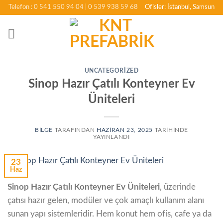
İçeriğe
Telefon : 0 541 550 94 04
| 0 539 938 59 68
Ofisler: İstanbul, Samsun
atla
UNCATEGORIZED
Sinop Hazır Çatılı Konteyner Ev
Üniteleri
BILGE
TARAFINDAN
HAZIRAN 23, 2025
TARIHINDE
YAYINLANDI
23
Haz
Sinop Hazır Çatılı Konteyner Ev Üniteleri
, üzerinde
çatısı hazır gelen, modüler ve çok amaçlı kullanım alanı
sunan yapı sistemleridir. Hem konut hem ofis, cafe ya da