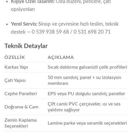
Kişiye Özel Tasarım:
Oda düzeni, pencere, çatı
opsiyonları
Yerel Servis:
Sinop ve çevresine hızlı teslim, teknik
destek — 0 539 938 59 68 / 0 531 698 20 71
Teknik Detaylar
ÖZELLIK
AÇIKLAMA
Karkas Yapı
Sıcak daldırma galvanizli çelik profilleri
50 mm sandviç panel + su izolasyon
Çatı Yapısı
membranı
Cephe Panelleri
EPS veya PU dolgulu sandviç paneller
Çift camlı PVC çerçeveler, ısı ve ses
Doğrama & Cam
yalıtımı sağlıyor
Zemin Kaplama
Lamine parke veya seramik seçenekleri
Seçenekleri