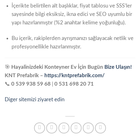
İçerikte belirtilen alt başlıklar, fiyat tablosu ve SSS’ler
sayesinde bilgi eksiksiz, ikna edici ve SEO uyumlu bir
yapı hazırlanmıştır (%2 anahtar kelime yoğunluğu).
Bu içerik, rakiplerden ayrışmanızı sağlayacak netlik ve
profesyonellikle hazırlanmıştır.
🎯
Hayalinizdeki Konteyner Ev İçin Bugün
Bize Ulaşın!
KNT Prefabrik –
https://kntprefabrik.com/
📞
0 539 938 59 68
|
0 531 698 20 71
Diger sitemizi ziyaret edin