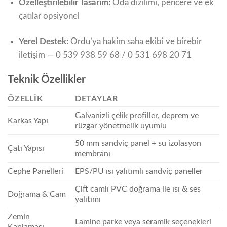
Özelleştirilebilir Tasarım:
Oda dizilimi, pencere ve ek
çatılar opsiyonel
Yerel Destek:
Ordu’ya hakim saha ekibi ve birebir
iletişim — 0 539 938 59 68 / 0 531 698 20 71
Teknik Özellikler
ÖZELLIK
DETAYLAR
Galvanizli çelik profiller, deprem ve
Karkas Yapı
rüzgar yönetmelik uyumlu
50 mm sandviç panel + su izolasyon
Çatı Yapısı
membranı
Cephe Panelleri
EPS/PU ısı yalıtımlı sandviç paneller
Çift camlı PVC doğrama ile ısı & ses
Doğrama & Cam
yalıtımı
Zemin
Lamine parke veya seramik seçenekleri