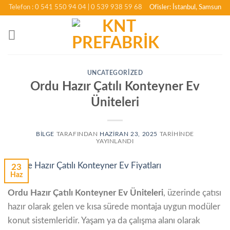
İçeriğe
Telefon : 0 541 550 94 04
| 0 539 938 59 68
Ofisler: İstanbul, Samsun
atla
UNCATEGORIZED
Ordu Hazır Çatılı Konteyner Ev
Üniteleri
BILGE
TARAFINDAN
HAZIRAN 23, 2025
TARIHINDE
YAYINLANDI
23
Haz
Ordu Hazır Çatılı Konteyner Ev Üniteleri
, üzerinde çatısı
hazır olarak gelen ve kısa sürede montaja uygun modüler
konut sistemleridir. Yaşam ya da çalışma alanı olarak