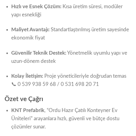
Hızlı ve Esnek Çözüm:
Kısa üretim süresi, modüler
yapı esnekliği
Maliyet Avantajı:
Standartlaştırılmış üretim sayesinde
ekonomik fiyat
Güvenilir Teknik Destek:
Yönetmelik uyumlu yapı ve
uzun-dönem destek
Kolay İletişim:
Proje yöneticileriyle doğrudan temas
📞 0 539 938 59 68 / 0 531 698 20 71
Özet ve Çağrı
KNT Prefabrik
, “Ordu Hazır Çatılı Konteyner Ev
Üniteleri” arayanlara hızlı, güvenli ve bütçe dostu
çözümler sunar.