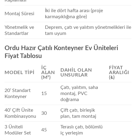
Kaplaması
İki ile dört hafta arası (proje
Montaj Süresi
karmaşıklığına göre)
Yönetmelik ve
Deprem, çatı ve yalıtım yönetmelikleri ile
Standartlar
tam uyum
Ordu Hazır Çatılı Konteyner Ev Üniteleri
Fiyat Tablosu
İÇ
FIYAT
DAHIL OLAN
MODEL TIPI
ALAN
ARALIĞI
UNSURLAR
(M²)
(₺)
Çatı, yalıtım, saha
20’ Standart
15
montaj, PVC
Konteyner
doğrama
40’ Çift Ünite
Çift çatı, birleşik
30
Kombinasyonu
plan, tam montaj
3 Üniteli
Teraslı çatı, bölümlü
45
Modüler Set
iç yerleşim