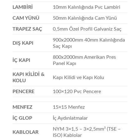
LAMBİRİ
10mm Kalınlığında Pvc Lambiri
CAM YÜNÜ
50mm Kalınlığında Cam Yünü
TRAPEZ SAÇ
0,5mm Özel Profil Galvaniz Saç
900x2000mm 40mm Kalınlığında
DIŞ KAPI
Saç Kapı
800x2000mm Amerikan Pres
İÇ KAPI
Panel Kapı
KAPI KİLİDİ &
Kapı Kilidi ve Kapı Kolu
KOLU
PENCERE
100×120 Pvc Pencere
MENFEZ
15×15 Menfez
İÇ GLOP
İç Aydınlatmalar
NYM 3×1,5 – 3×2,5mm² (TSE –
KABLOLAR
ISO) Kablolar