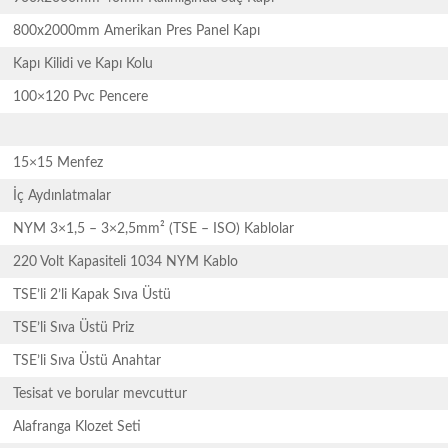
800x2000mm Amerikan Pres Panel Kapı
Kapı Kilidi ve Kapı Kolu
100×120 Pvc Pencere
15×15 Menfez
İç Aydınlatmalar
NYM 3×1,5 – 3×2,5mm² (TSE – ISO) Kablolar
220 Volt Kapasiteli 1034 NYM Kablo
TSE’li 2’li Kapak Sıva Üstü
TSE’li Sıva Üstü Priz
TSE’li Sıva Üstü Anahtar
Tesisat ve borular mevcuttur
Alafranga Klozet Seti