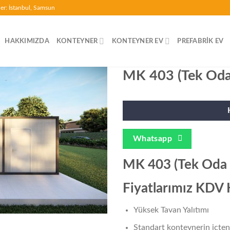
ler: İstanbul, Samsun
HAKKIMIZDA
KONTEYNER
KONTEYNER EV
PREFABRIK EV
MK 403 (Tek Oda
Whatsapp
MK 403 (Tek Oda 
Fiyatlarımız KDV H
Yüksek Tavan Yalıtımı
Standart konteynerin içten 