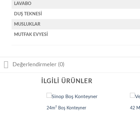
LAVABO
DUŞ TEKNESİ
MUSLUKLAR
MUTFAK EVYESİ
Değerlendirmeler (0)
İLGILI ÜRÜNLER
24m² Boş Konteyner
42 M
onteyner Ev (63m²