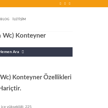
BLOG
İLETIŞIM
 Wc) Konteyner
Hemen Ara
Wc) Konteyner Özellikleri
ariçtir.
içe yüksekliği: 225