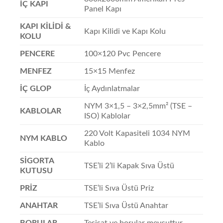
İÇ KAPI
Panel Kapı
KAPI KİLİDİ &
Kapı Kilidi ve Kapı Kolu
KOLU
PENCERE
100×120 Pvc Pencere
MENFEZ
15×15 Menfez
İÇ GLOP
İç Aydınlatmalar
NYM 3×1,5 – 3×2,5mm² (TSE –
KABLOLAR
ISO) Kablolar
220 Volt Kapasiteli 1034 NYM
NYM KABLO
Kablo
SİGORTA
TSE’li 2’li Kapak Sıva Üstü
KUTUSU
PRİZ
TSE’li Sıva Üstü Priz
ANAHTAR
TSE’li Sıva Üstü Anahtar