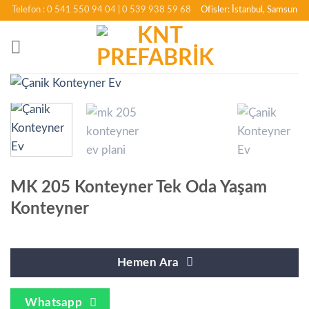
İçeriğe
Telefon : 0 541 550 94 04
| 0 539 938 59 68
Ofisler: İstanbul, Samsun
atla
MK 205 Konteyner Tek Oda Yaşam
Konteyner
Hemen Ara
Whatsapp