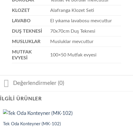
BORULAR
Tesisat ve borular mevcuttur
KLOZET
Alafranga Klozet Seti
LAVABO
El yıkama lavabosu mevcuttur
DUŞ TEKNESİ
70x70cm Duş Teknesi
MUSLUKLAR
Musluklar mevcuttur
MUTFAK
100×50 Mutfak evyesi
EVYESİ
Değerlendirmeler (0)
İLGILI ÜRÜNLER
Tek Oda Konteyner (MK-102)